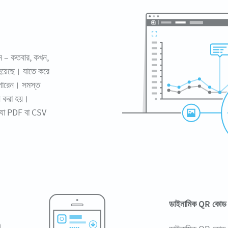
েন – কতবার, কখন,
া হয়েছে। যাতে করে
 পারেন। সমস্ত
পন করা হয়।
, যা PDF বা CSV
ডাইনামিক QR কোড