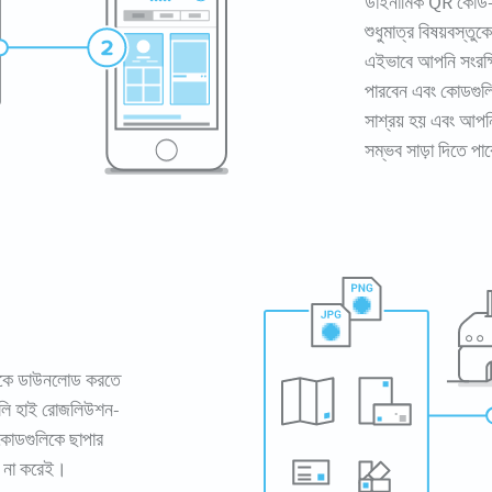
ডাইনামিক QR কোড-এ
শুধুমাত্র বিষয়বস্ত
এইভাবে আপনি সংরক্ষ
পারবেন এবং কোডগুল
সাশ্রয় হয় এবং আপনি
সম্ভব সাড়া দিতে পা
লিকে ডাউনলোড করতে
লি হাই রোজলিউশন-
কোডগুলিকে ছাপার
তা না করেই।