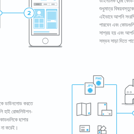
ডাইনামিক QR কোড-এ
শুধুমাত্র বিষয়বস্ত
এইভাবে আপনি সংরক্ষ
পারবেন এবং কোডগুল
সাশ্রয় হয় এবং আপনি
সম্ভব সাড়া দিতে পা
লিকে ডাউনলোড করতে
লি হাই রোজলিউশন-
কোডগুলিকে ছাপার
তা না করেই।