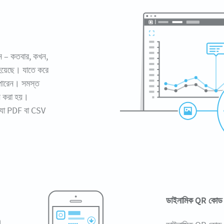
েন – কতবার, কখন,
া হয়েছে। যাতে করে
 পারেন। সমস্ত
পন করা হয়।
, যা PDF বা CSV
ডাইনামিক QR কোড